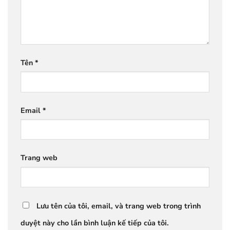
Tên
*
Email
*
Trang web
Lưu tên của tôi, email, và trang web trong trình
duyệt này cho lần bình luận kế tiếp của tôi.