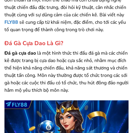
đơn thuần là một môn thể thao mà còn chứa đựng nghệ
thuật chiến đấu đặc trưng, đòi hỏi kỹ thuật, cân nhắc chiến
thuật cùng với sự dũng cảm của các chiến kê. Bài viết này
FLY88
sẽ cung cấp
từ khái niệm, đặc điểm, cho tới các yếu
tố quan trọng để thành công trong trò chơi này.
Đá Gà Cựa Dao Là Gì?
Đá gà cựa dao
là một hình thức thi đấu đá gà mà các chiến
kê được trang bị cựa dao hoặc cựa sắc nhỏ, nhằm mục đích
thể hiện khả năng chiến đấu, khả năng sát thương và chiến
thuật tấn công. Môn này thường được tổ chức trong các sới
gà hoặc các cuộc thi đấu có tổ chức, thu hút đông đảo người
hâm mộ yêu thích bộ môn này.