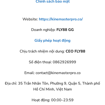
Chính sách bảo mật
Website:
https://kinemasterpro.co/
Doanh nghiệp:
FLY88 GG
Giấy phép hoạt động
Chịu trách nhiệm nội dung:
CEO FLY88
Số điện thoại: 0862926999
Email:
contact@kinemasterpro.co
Địa chỉ: 35 Trần Nhân Tôn, Phường 9, Quận 5, Thành phố
Hồ Chí Minh, Việt Nam
Hoạt động: 00:00–23:59