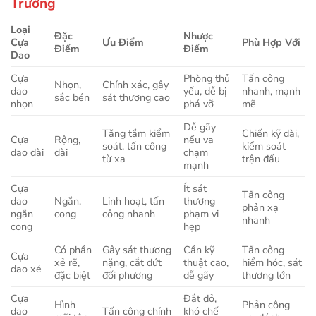
Trường
Loại
Đặc
Nhược
Cựa
Ưu Điểm
Phù Hợp Với
Điểm
Điểm
Dao
Cựa
Phòng thủ
Tấn công
Nhọn,
Chính xác, gây
dao
yếu, dễ bị
nhanh, mạnh
sắc bén
sát thương cao
nhọn
phá vỡ
mẽ
Dễ gãy
Tăng tầm kiểm
Chiến kỹ dài,
Cựa
Rộng,
nếu va
soát, tấn công
kiểm soát
dao dài
dài
chạm
từ xa
trận đấu
mạnh
Cựa
Ít sát
Tấn công
dao
Ngắn,
Linh hoạt, tấn
thương
phản xạ
ngắn
cong
công nhanh
phạm vi
nhanh
cong
hẹp
Có phần
Gây sát thương
Cần kỹ
Tấn công
Cựa
xẻ rẽ,
nặng, cắt đứt
thuật cao,
hiểm hóc, sát
dao xẻ
đặc biệt
đối phương
dễ gãy
thương lớn
Cựa
Đắt đỏ,
Hình
Phản công
dao
Tấn công chính
khó chế