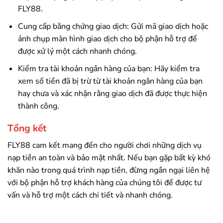
FLY88.
Cung cấp bằng chứng giao dịch: Gửi mã giao dịch hoặc
ảnh chụp màn hình giao dịch cho bộ phận hỗ trợ để
được xử lý một cách nhanh chóng.
Kiểm tra tài khoản ngân hàng của bạn: Hãy kiểm tra
xem số tiền đã bị trừ từ tài khoản ngân hàng của bạn
hay chưa và xác nhận rằng giao dịch đã được thực hiện
thành công.
Tổng kết
FLY88 cam kết mang đến cho người chơi những dịch vụ
nạp tiền an toàn và bảo mật nhất. Nếu bạn gặp bất kỳ khó
khăn nào trong quá trình nạp tiền, đừng ngần ngại liên hệ
với bộ phận hỗ trợ khách hàng của chúng tôi để được tư
vấn và hỗ trợ một cách chi tiết và nhanh chóng.