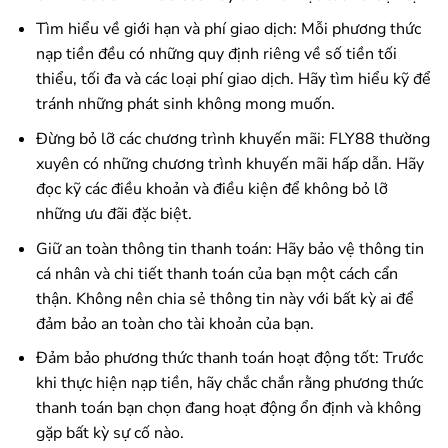
Tìm hiểu về giới hạn và phí giao dịch: Mỗi phương thức
nạp tiền đều có những quy định riêng về số tiền tối
thiểu, tối đa và các loại phí giao dịch. Hãy tìm hiểu kỹ để
tránh những phát sinh không mong muốn.
Đừng bỏ lỡ các chương trình khuyến mãi: FLY88 thường
xuyên có những chương trình khuyến mãi hấp dẫn. Hãy
đọc kỹ các điều khoản và điều kiện để không bỏ lỡ
những ưu đãi đặc biệt.
Giữ an toàn thông tin thanh toán: Hãy bảo vệ thông tin
cá nhân và chi tiết thanh toán của bạn một cách cẩn
thận. Không nên chia sẻ thông tin này với bất kỳ ai để
đảm bảo an toàn cho tài khoản của bạn.
Đảm bảo phương thức thanh toán hoạt động tốt: Trước
khi thực hiện nạp tiền, hãy chắc chắn rằng phương thức
thanh toán bạn chọn đang hoạt động ổn định và không
gặp bất kỳ sự cố nào.