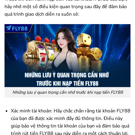
hãy nhớ một số điều kiện quan trọng sau đây để đảm bảo
quá trình giao dịch diễn ra suôn sẻ:
Những lưu ý quan trọng cần nhớ trước khi nạp tiền FLY88
Xác minh tài khoản: Hãy chắc chắn rằng tài khoản FLY88
của bạn đã được xác minh đầy đủ thông tin. Điều này
giúp bảo vệ thông tin tài khoản của bạn và đảm bảo quá
trình rút tiền FLY88 sau này diễn ra một cách thuận lợi.