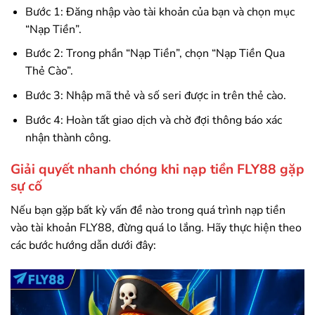
Bước 1: Đăng nhập vào tài khoản của bạn và chọn mục
“Nạp Tiền”.
Bước 2: Trong phần “Nạp Tiền”, chọn “Nạp Tiền Qua
Thẻ Cào”.
Bước 3: Nhập mã thẻ và số seri được in trên thẻ cào.
Bước 4: Hoàn tất giao dịch và chờ đợi thông báo xác
nhận thành công.
Giải quyết nhanh chóng khi nạp tiền FLY88 gặp
sự cố
Nếu bạn gặp bất kỳ vấn đề nào trong quá trình nạp tiền
vào tài khoản FLY88, đừng quá lo lắng. Hãy thực hiện theo
các bước hướng dẫn dưới đây: