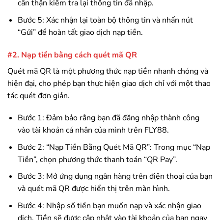
cẩn thận kiểm tra lại thông tin đã nhập.
Bước 5: Xác nhận lại toàn bộ thông tin và nhấn nút
“Gửi” để hoàn tất giao dịch nạp tiền.
#2. Nạp tiền bằng cách quét mã QR
Quét mã QR là một phương thức nạp tiền nhanh chóng và
hiện đại, cho phép bạn thực hiện giao dịch chỉ với một thao
tác quét đơn giản.
Bước 1: Đảm bảo rằng bạn đã đăng nhập thành công
vào tài khoản cá nhân của mình trên FLY88.
Bước 2: “Nạp Tiền Bằng Quét Mã QR”: Trong mục “Nạp
Tiền”, chọn phương thức thanh toán “QR Pay”.
Bước 3: Mở ứng dụng ngân hàng trên điện thoại của bạn
và quét mã QR được hiển thị trên màn hình.
Bước 4: Nhập số tiền bạn muốn nạp và xác nhận giao
dịch. Tiền sẽ được cập nhật vào tài khoản của bạn ngay