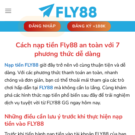
Bỏ
qua
nội
dung
ĐĂNG NHẬP
ĐĂNG KÝ +188K
Cách nạp tiền Fly88 an toàn với 7
phương thức dễ dàng
Nạp tiền FLY88
giờ đây trở nên vô cùng thuận tiện và dễ
dàng. Với các phương thức thanh toán an toàn, nhanh
chóng và đơn giản, bạn có thể thoải mái tham gia các trò
chơi hấp dẫn tại
FLY88
mà không cần lo lắng. Cùng khám
phá các hình thức nạp tiền phổ biến sau đây để trải nghiệm
dịch vụ tuyệt vời từ FLY88 GG ngay hôm nay.
Những điều cần lưu ý trước khi thực hiện nạp
tiền vào FLY88
Trước khi tiến hành nạp tiền vào tài khoản FLY88 của bạn,