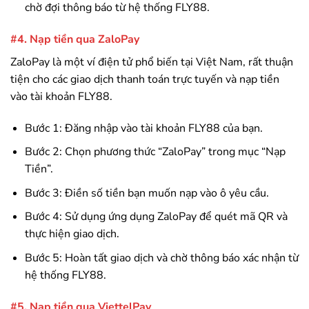
chờ đợi thông báo từ hệ thống FLY88.
#4. Nạp tiền qua ZaloPay
ZaloPay là một ví điện tử phổ biến tại Việt Nam, rất thuận
tiện cho các giao dịch thanh toán trực tuyến và nạp tiền
vào tài khoản FLY88.
Bước 1: Đăng nhập vào tài khoản FLY88 của bạn.
Bước 2: Chọn phương thức “ZaloPay” trong mục “Nạp
Tiền”.
Bước 3: Điền số tiền bạn muốn nạp vào ô yêu cầu.
Bước 4: Sử dụng ứng dụng ZaloPay để quét mã QR và
thực hiện giao dịch.
Bước 5: Hoàn tất giao dịch và chờ thông báo xác nhận từ
hệ thống FLY88.
#5. Nạp tiền qua ViettelPay