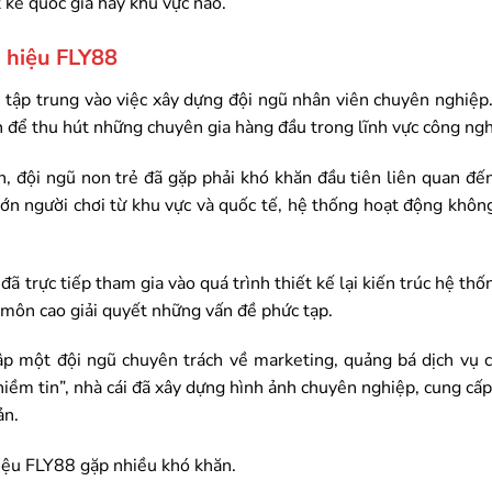
 kể quốc gia hay khu vực nào.
 hiệu FLY88
tập trung vào việc xây dựng đội ngũ nhân viên chuyên nghiệp.
 để thu hút những chuyên gia hàng đầu trong lĩnh vực công ng
h, đội ngũ non trẻ đã gặp phải khó khăn đầu tiên liên quan đế
n người chơi từ khu vực và quốc tế, hệ thống hoạt động không
 trực tiếp tham gia vào quá trình thiết kế lại kiến trúc hệ thố
 môn cao giải quyết những vấn đề phức tạp.
ập một đội ngũ chuyên trách về marketing, quảng bá dịch vụ 
n niềm tin”, nhà cái đã xây dựng hình ảnh chuyên nghiệp, cung cấ
ản.
iệu FLY88 gặp nhiều khó khăn.