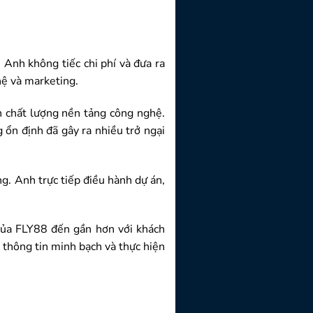
 Anh không tiếc chi phí và đưa ra
hệ và marketing.
n chất lượng nền tảng công nghệ.
 ổn định đã gây ra nhiều trở ngại
ng. Anh trực tiếp điều hành dự án,
của FLY88 đến gần hơn với khách
p thông tin minh bạch và thực hiện