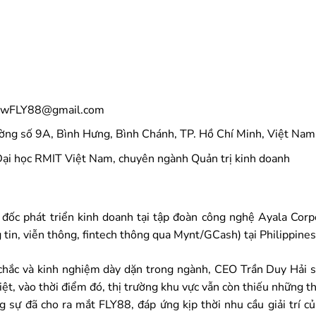
ewFLY88@gmail.com
Đường số 9A, Bình Hưng, Bình Chánh, TP. Hồ Chí Minh, Việt Nam
 Đại học RMIT Việt Nam, chuyên ngành Quản trị kinh doanh
đốc phát triển kinh doanh tại tập đoàn công nghệ Ayala Corpo
tin, viễn thông, fintech thông qua Mynt/GCash) tại Philippines
chắc và kinh nghiệm dày dặn trong ngành, CEO Trần Duy Hải s
 biệt, vào thời điểm đó, thị trường khu vực vẫn còn thiếu những
g sự đã cho ra mắt FLY88, đáp ứng kịp thời nhu cầu giải trí c