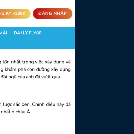
ĐĂNG NHẬP
G KÝ +188K
MÃI
ĐẠI LÝ FLY88
 lớn nhất trong việc xây dựng và
Cùng khám phá con đường xây dựng
 đội ngũ của anh đã vượt qua.
n lược sắc bén. Chính điều này đã
 nhất ở châu Á.