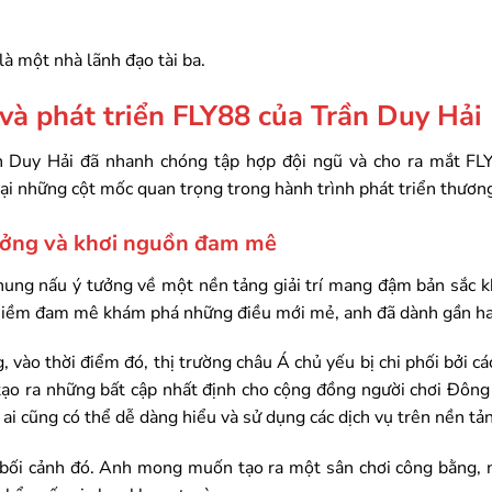
à một nhà lãnh đạo tài ba.
 và phát triển FLY88 của Trần Duy Hả
 Duy Hải đã nhanh chóng tập hợp đội ngũ và cho ra mắt FLY
ại những cột mốc quan trọng trong hành trình phát triển thương
tưởng và khơi nguồn đam mê
g nấu ý tưởng về một nền tảng giải trí mang đậm bản sắc khu
là niềm đam mê khám phá những điều mới mẻ, anh đã dành gần ha
 vào thời điểm đó, thị trường châu Á chủ yếu bị chi phối bởi c
ạo ra những bất cập nhất định cho cộng đồng người chơi Đông
ai cũng có thể dễ dàng hiểu và sử dụng các dịch vụ trên nền tả
g bối cảnh đó. Anh mong muốn tạo ra một sân chơi công bằng, n