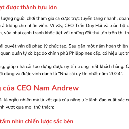
ạt được thành tựu lớn
 lượng người chơi tham gia cá cược trực tuyến tăng nhanh, do
 trả lương cho nhân viên. Vì vậy, CEO Trần Duy Hải và toàn bộ c
n, vừa phải cạnh tranh khốc liệt với những đối thủ lớn trên thị t
iải quyết vấn đề pháp lý phức tạp. Sau gần một năm hoàn thiệ
an quản lý cờ bạc do chính phủ Philippines cấp, có hiệu lực tr
g, giúp nhà cái tạo dựng được uy tín trong mắt khách hàng. C
ời dùng và được vinh danh là “Nhà cái uy tín nhất năm 2024”.
ng của CEO Nam Andrew
 là ngẫu nhiên mà là kết quả của năng lực lãnh đạo xuất sắc c
nh vượt qua mọi thử thách:
 tầm nhìn chiến lược sắc bén