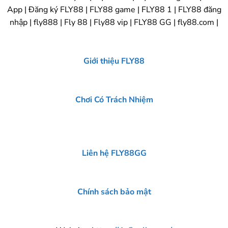
App | Đăng ký FLY88 | FLY88 game | FLY88 1 | FLY88 đăng
nhập | fly888 | Fly 88 | Fly88 vip | FLY88 GG | fly88.com |
Giới thiệu FLY88
Chơi Có Trách Nhiệm
Liên hệ FLY88GG
Chính sách bảo mật