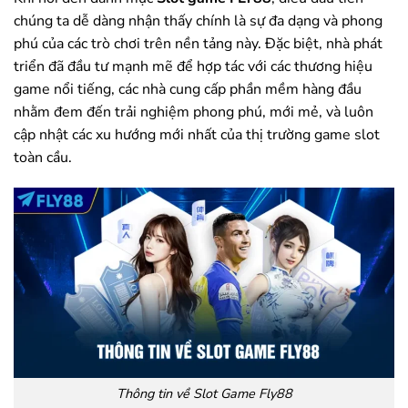
chúng ta dễ dàng nhận thấy chính là sự đa dạng và phong
phú của các trò chơi trên nền tảng này. Đặc biệt, nhà phát
triển đã đầu tư mạnh mẽ để hợp tác với các thương hiệu
game nổi tiếng, các nhà cung cấp phần mềm hàng đầu
nhằm đem đến trải nghiệm phong phú, mới mẻ, và luôn
cập nhật các xu hướng mới nhất của thị trường game slot
toàn cầu.
Thông tin về Slot Game Fly88