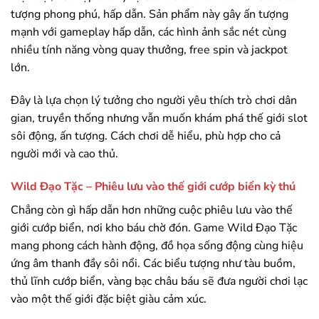
tượng phong phú, hấp dẫn. Sản phẩm này gây ấn tượng
mạnh với gameplay hấp dẫn, các hình ảnh sắc nét cùng
nhiều tính năng vòng quay thưởng, free spin và jackpot
lớn.
Đây là lựa chọn lý tưởng cho người yêu thích trò chơi dân
gian, truyền thống nhưng vẫn muốn khám phá thế giới slot
sôi động, ấn tượng. Cách chơi dễ hiểu, phù hợp cho cả
người mới và cao thủ.
Wild Đạo Tặc – Phiêu lưu vào thế giới cướp biển kỳ thú
Chẳng còn gì hấp dẫn hơn những cuộc phiêu lưu vào thế
giới cướp biển, nơi kho báu chờ đón. Game Wild Đạo Tặc
mang phong cách hành động, đồ họa sống động cùng hiệu
ứng âm thanh đầy sôi nổi. Các biểu tượng như tàu buồm,
thủ lĩnh cướp biển, vàng bạc châu báu sẽ đưa người chơi lạc
vào một thế giới đặc biệt giàu cảm xúc.