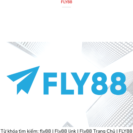
FLY88
Từ khóa tìm kiếm: fly88 | Fly88 link | Fly88 Trang Chủ | FLY88