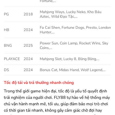
Fortune,…
Mahjong Ways, Lucky Neko, Kho Báu
PG
2018
Aztec, Wild Đạo Tặc,…
Fa Cai Shen, Fortune Dogs, Presto, London
HB
2024
Hunter,…
Power Sun, Coin Lamp, Rocket Wins, Sky
BNG
2025
Coins,…
PLAYACE
2024
Mahjong Slot, Lucky 8, Bling Bling,…
DS
2024
Bonus Cat, Midas Hand, Wolf Legend,…
Tốc độ tải và trả thưởng nhanh chóng
Trong thế giới game hiện đại, tốc độ là yếu tố quyết định
trải nghiệm của người chơi. FLY88 tự hào về hệ thống máy
chủ vận hành mạnh mẽ, tối ưu, giúp đảm bảo mọi trò chơi
có thời gian tải nhanh, không gây cảm giác chờ đợi hay