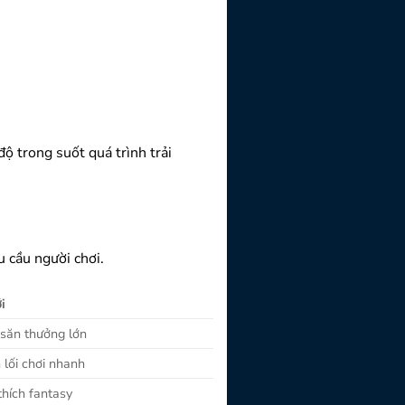
ộ trong suốt quá trình trải
 cầu người chơi.
i
 săn thưởng lớn
 lối chơi nhanh
thích fantasy