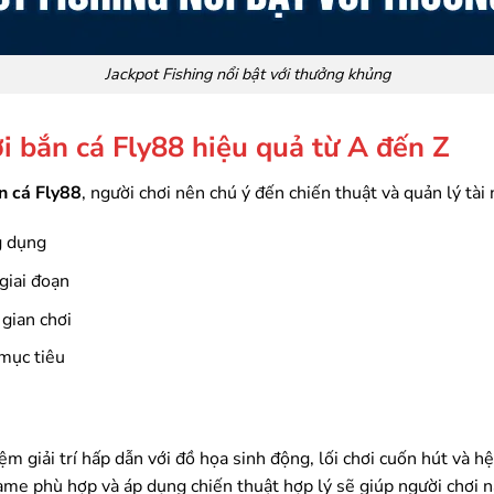
Jackpot Fishing nổi bật với thưởng khủng
 bắn cá Fly88 hiệu quả từ A đến Z
n cá Fly88
, người chơi nên chú ý đến chiến thuật và quản lý tài
g dụng
giai đoạn
 gian chơi
 mục tiêu
m giải trí hấp dẫn với đồ họa sinh động, lối chơi cuốn hút và 
ame phù hợp và áp dụng chiến thuật hợp lý sẽ giúp người chơi 