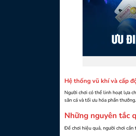
Hệ thống vũ khí và cấp đ
Người chơi có thể linh hoạt lựa 
săn cá và tối ưu hóa phần thưởng
Những nguyên tắc q
Để chơi hiệu quả, người chơi cần