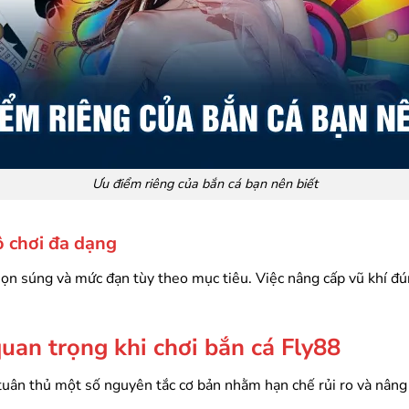
Ưu điểm riêng của bắn cá bạn nên biết
ộ chơi đa dạng
chọn súng và mức đạn tùy theo mục tiêu. Việc nâng cấp vũ khí đ
.
uan trọng khi chơi bắn cá Fly88
 tuân thủ một số nguyên tắc cơ bản nhằm hạn chế rủi ro và nâng