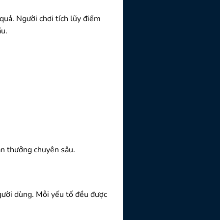
quả. Người chơi tích lũy điểm
ầu.
ăn thưởng chuyên sâu.
gười dùng. Mỗi yếu tố đều được