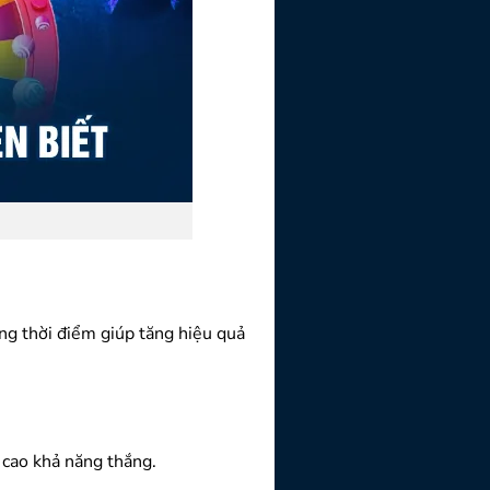
úng thời điểm giúp tăng hiệu quả
 cao khả năng thắng.