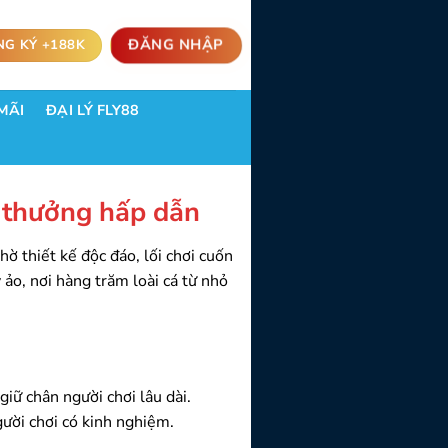
ĐĂNG NHẬP
G KÝ +188K
MÃI
ĐẠI LÝ FLY88
 thưởng hấp dẫn
hờ thiết kế độc đáo, lối chơi cuốn
ảo, nơi hàng trăm loài cá từ nhỏ
giữ chân người chơi lâu dài.
gười chơi có kinh nghiệm.