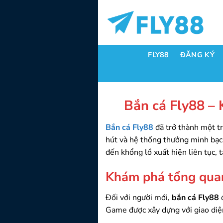
Bỏ
qua
nội
dung
FLY88
ĐĂNG KÝ
Bắn cá Fly88 –
Bắn cá Fly88
đã trở thành một tr
hút và hệ thống thưởng minh bạch
đến khổng lồ xuất hiện liên tục,
Khám phá tổng quan
Đối với người mới,
bắn cá Fly88
đ
Game được xây dựng với giao diện