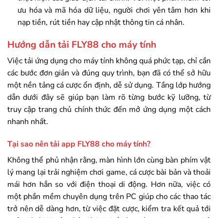
ưu hóa và mã hóa dữ liệu, người chơi yên tâm hơn khi
nạp tiền, rút tiền hay cập nhật thông tin cá nhân.
Hướng dẫn tải FLY88 cho máy tính
Việc tải ứng dụng cho máy tính không quá phức tạp, chỉ cần
các bước đơn giản và đúng quy trình, bạn đã có thể sở hữu
một nền tảng cá cược ổn định, dễ sử dụng. Tầng lớp hướng
dẫn dưới đây sẽ giúp bạn làm rõ từng bước kỹ lưỡng, từ
truy cập trang chủ chính thức đến mở ứng dụng một cách
nhanh nhất.
Tại sao nên tải app FLY88 cho máy tính?
Không thể phủ nhận rằng, màn hình lớn cùng bàn phím vật
lý mang lại trải nghiệm chơi game, cá cược bài bản và thoải
mái hơn hẳn so với điện thoại di động. Hơn nữa, việc có
một phần mềm chuyên dụng trên PC giúp cho các thao tác
trở nên dễ dàng hơn, từ việc đặt cược, kiểm tra kết quả tới