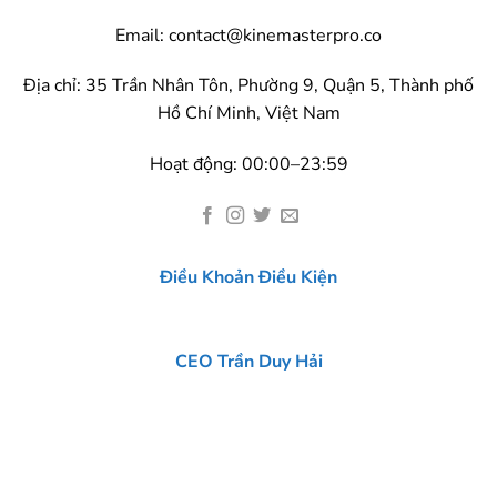
Email:
contact@kinemasterpro.co
Địa chỉ: 35 Trần Nhân Tôn, Phường 9, Quận 5, Thành phố
Hồ Chí Minh, Việt Nam
Hoạt động: 00:00–23:59
Điều Khoản Điều Kiện
CEO Trần Duy Hải